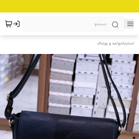
استارماشو
/
مد و پوشاک