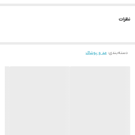
* دارای سایت و نماد اعتماد الکترونیک(اینماد)
● کافیست در اینترنت و فضای مجازی نامِ
نظرات
" استارماشو " را به فارسی یا
انگلیسی " starmasho " جستجو کنید.
دسته‌بندی
:
مد و پوشاک