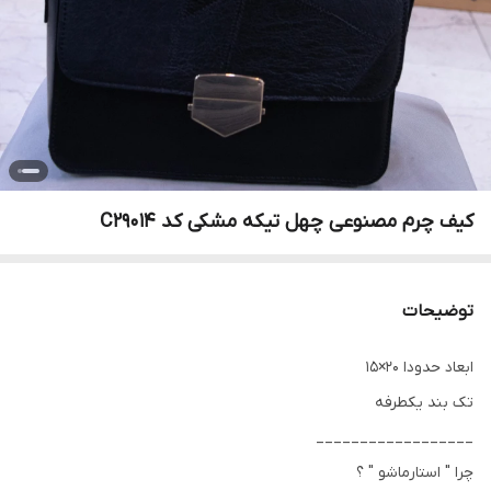
کیف چرم مصنوعی چهل تیکه مشکی کد C29014
توضیحات
ابعاد حدودا 20×15
تک بند یکطرفه
__________________
چرا " استارماشو " ؟