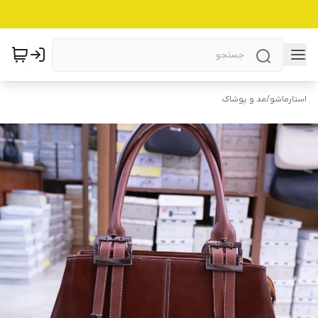
استارماشو
/
مد و پوشاک