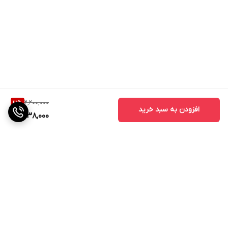
2,200,000
21
%
افزودن به سبد خرید
1,738,000
برگشت به بالا