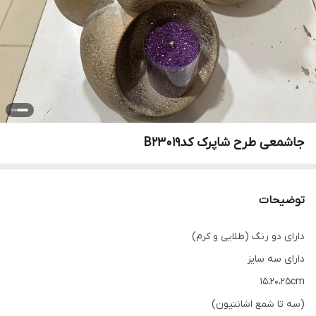
جاشمعی طرح شاپرک کدB23019
توضیحات
دارای دو رنگ (طلایی و کرم)
دارای سه سایز
15،20،25cm
(سه تا شمع اشانتیون)