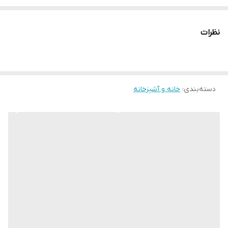
چرا " استارماشو " ؟
* دارای سایت و نماد اعتماد الکترونیک(اینماد)
نظرات
● کافیست در اینترنت و فضای مجازی نامِ
" استارماشو " را به فارسی یا
انگلیسی " starmasho " جستجو کنید.
دسته‌بندی
:
خانه و آشپزخانه