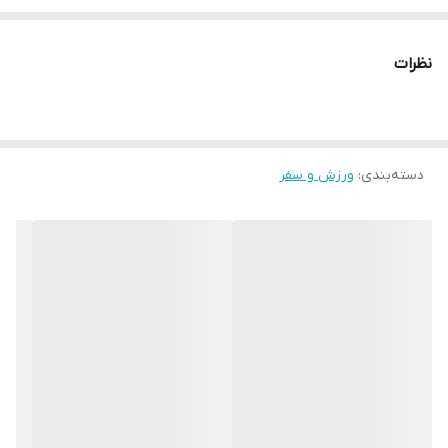
* دارای سایت و نماد اعتماد الکترونیک(اینماد)
● کافیست در اینترنت و فضای مجازی نامِ
نظرات
" استارماشو " را به فارسی یا
انگلیسی " starmasho " جستجو کنید.
دسته‌بندی
:
ورزش و سفر