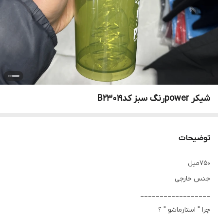
شیکر powerرنگ سبز کدB23019
توضیحات
750میل
جنس خارجی
__________________
چرا " استارماشو " ؟