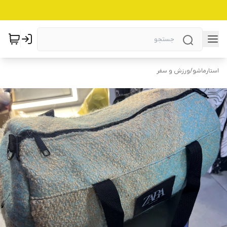
استارماشو
/
ورزش و سفر