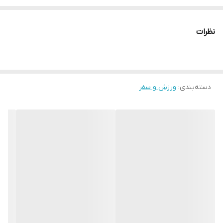
چرا " استارماشو " ؟
* دارای سایت و نماد اعتماد الکترونیک(اینماد)
نظرات
● کافیست در اینترنت و فضای مجازی نامِ
" استارماشو " را به فارسی یا
انگلیسی " starmasho " جستجو کنید.
دسته‌بندی
:
ورزش و سفر