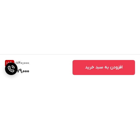
1,740,000
15
%
افزودن به سبد خرید
1,479,000
برگشت به بالا