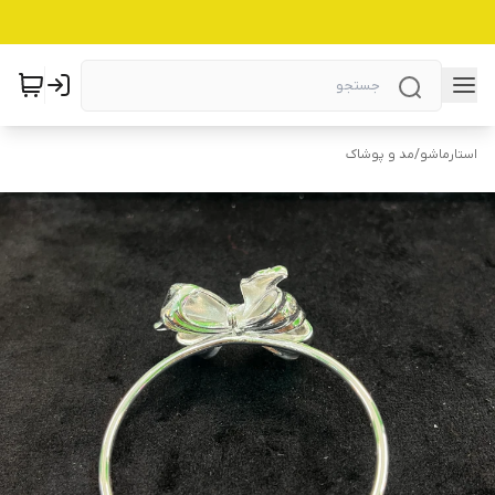
استارماشو
/
مد و پوشاک