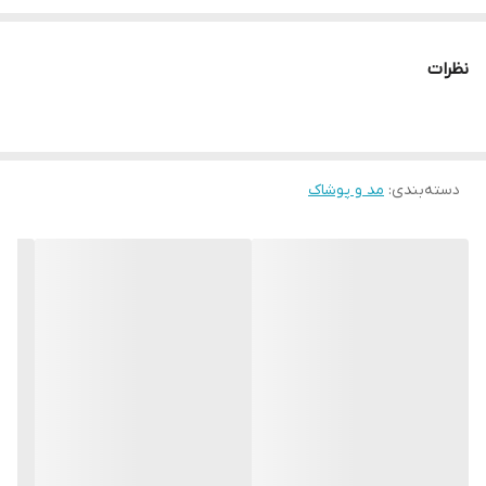
* دارای سایت و نماد اعتماد الکترونیک(اینماد)
● کافیست در اینترنت و فضای مجازی نامِ
نظرات
" استارماشو " را به فارسی یا
انگلیسی " starmasho " جستجو کنید.
دسته‌بندی
:
مد و پوشاک