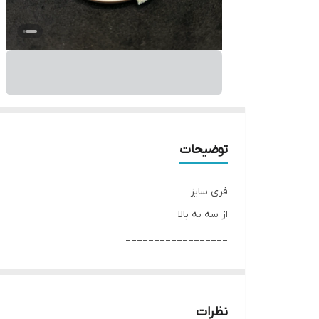
توضیحات
فری سایز
از سه به بالا
__________________
چرا " استارماشو " ؟
* دارای سایت و نماد اعتماد الکترونیک(اینماد)
● کافیست در اینترنت و فضای مجازی نامِ
نظرات