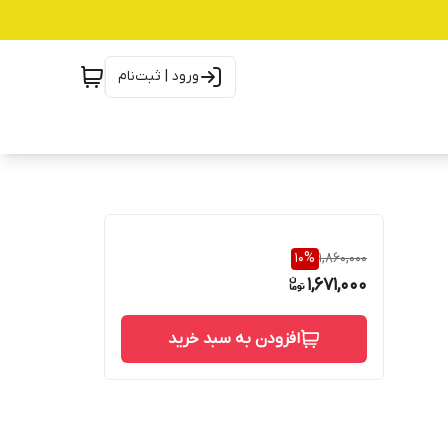
ورود | ثبت‌نام
10
%
1,860,000
1,671,000
افزودن به سبد خرید