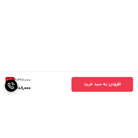
4,497,000
17
%
افزودن به سبد خرید
3,708,000