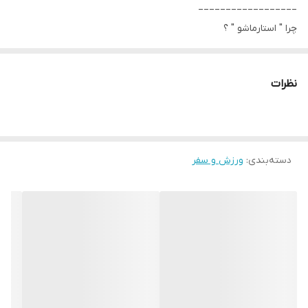
__________________
چرا " استارماشو " ؟
* دارای سایت و نماد اعتماد الکترونیک(اینماد)
● کافیست در اینترنت و فضای مجازی نامِ
نظرات
" استارماشو " را به فارسی یا
انگلیسی " starmasho " جستجو کنید.
دسته‌بندی
:
ورزش و سفر