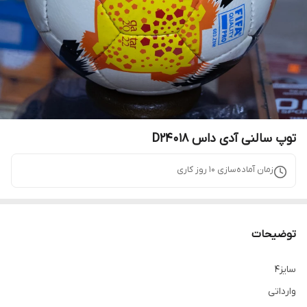
توپ سالنی آدی داس D24018
زمان آماده‌سازی
10
روز کاری
توضیحات
سایز4
وارداتی