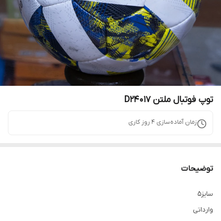
توپ فوتبال ملتن D24017
زمان آماده‌سازی
4
روز کاری
توضیحات
سایز5
وارداتی