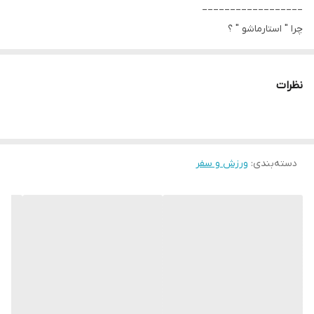
__________________
چرا " استارماشو " ؟
* دارای سایت و نماد اعتماد الکترونیک(اینماد)
● کافیست در اینترنت و فضای مجازی نامِ
نظرات
" استارماشو " را به فارسی یا
انگلیسی " starmasho " جستجو کنید.
دسته‌بندی
:
ورزش و سفر