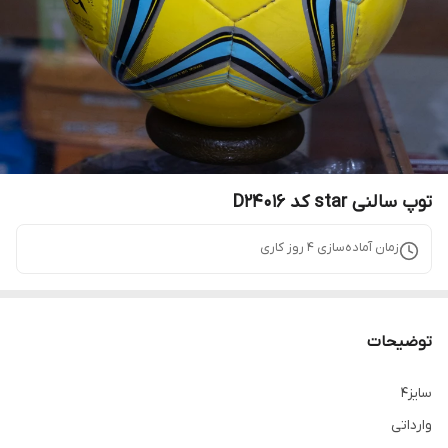
توپ سالنی star کد D24016
زمان آماده‌سازی
4
روز کاری
توضیحات
سایز4
وارداتی