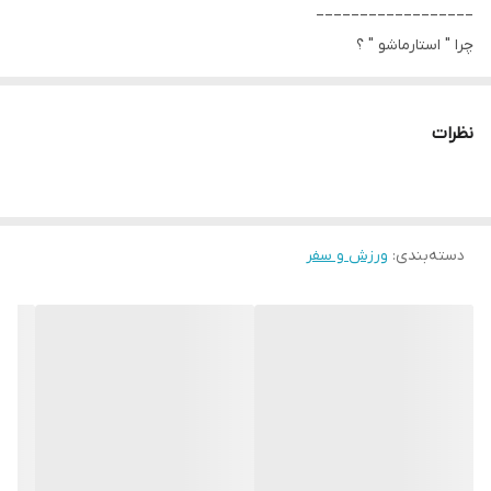
__________________
چرا " استارماشو " ؟
* دارای سایت و نماد اعتماد الکترونیک(اینماد)
● کافیست در اینترنت و فضای مجازی نامِ
نظرات
" استارماشو " را به فارسی یا
انگلیسی " starmasho " جستجو کنید.
دسته‌بندی
:
ورزش و سفر