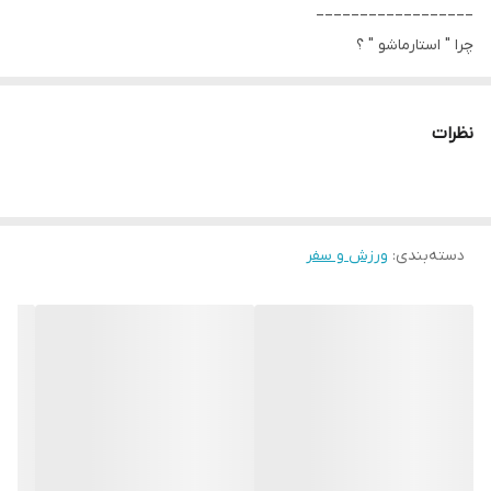
__________________
چرا " استارماشو " ؟
* دارای سایت و نماد اعتماد الکترونیک(اینماد)
● کافیست در اینترنت و فضای مجازی نامِ
نظرات
" استارماشو " را به فارسی یا
انگلیسی " starmasho " جستجو کنید.
دسته‌بندی
:
ورزش و سفر