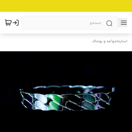
استارماشو
/
مد و پوشاک