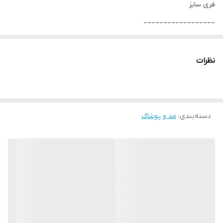
فری سایز
__________________
چرا " استارماشو " ؟
* دارای سایت و نماد اعتماد الکترونیک(اینماد)
نظرات
● کافیست در اینترنت و فضای مجازی نامِ
" استارماشو " را به فارسی یا
انگلیسی " starmasho " جستجو کنید.
دسته‌بندی
:
مد و پوشاک