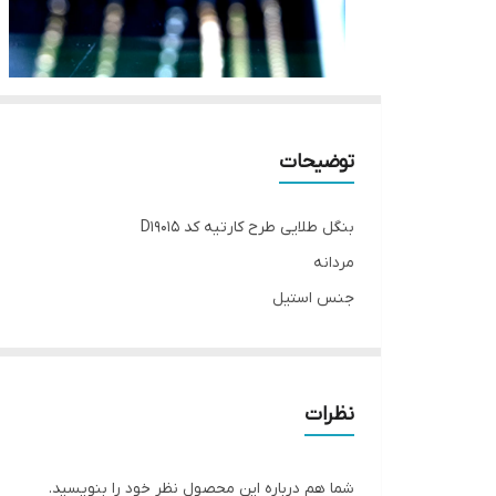
توضیحات
بنگل طلایی طرح کارتیه کد D19015
مردانه
جنس استیل
سایز 1
__________________
چرا " استارماشو " ؟
نظرات
* دارای سایت و نماد اعتماد الکترونیک(اینماد)
● کافیست در اینترنت و فضای مجازی نامِ
شما هم درباره این محصول نظر خود را بنویسید.