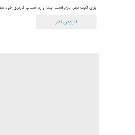
" استارماشو " را به فارسی یا
برای ثبت نظر، لازم است ابتدا وارد حساب کاربری خود شو
انگلیسی " starmasho " جستجو کنید.
افزودن نظر