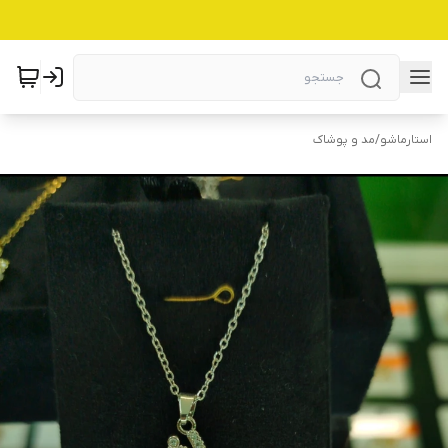
استارماشو
/
مد و پوشاک