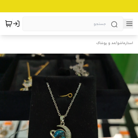
استارماشو
/
مد و پوشاک