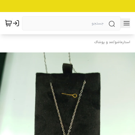
استارماشو
/
مد و پوشاک