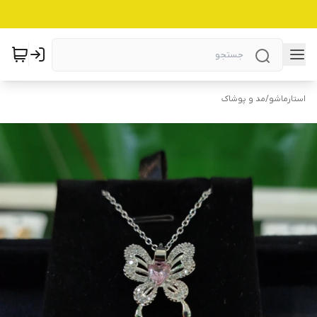
استارماشو
/
مد و پوشاک