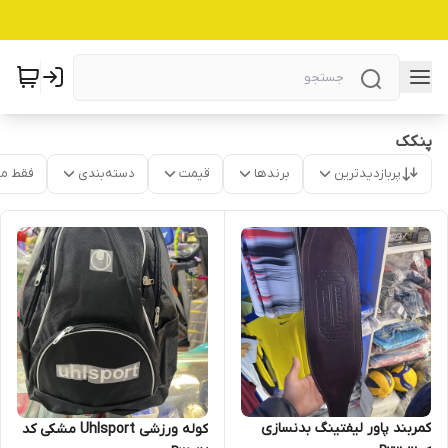
پنکک
پربازدیدترین
برندها
قیمت
دسته‌بندی
فقط م
کمربند پاور لیفتینگ بدنسازی
کوله ورزشی Uhlsport مشکی کد