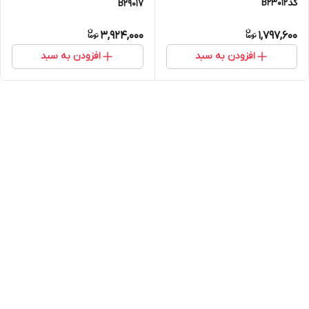
کدB23012
B29017
3,924,000
1,797,600
افزودن به سبد
افزودن به سبد